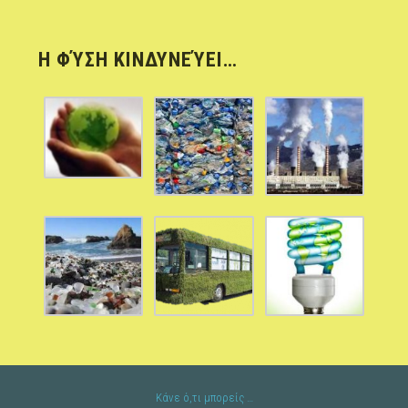
Η ΦΎΣΗ ΚΙΝΔΥΝΕΎΕΙ…
Κάνε ό,τι μπορείς …