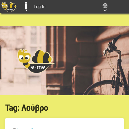
Log In
E-ME BLOGS
Tag:
Λούβρο