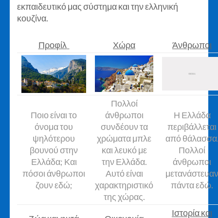
εκπαιδευτικό μας σύστημα και την ελληνική
κουζίνα.
Προφίλ
Χώρα
Άνθρωποι
Πολλοί
Ποιο είναι το
άνθρωποι
Η Ελλάδα
όνομα του
συνδέουν τα
περιβάλλεται
ψηλότερου
χρώματα μπλε
από θάλασσα
βουνού στην
και λευκό με
Πολλοί
Ελλάδα; Και
την Ελλάδα.
άνθρωποι
πόσοι άνθρωποι
Αυτό είναι
μετανάστευα
ζουν εδώ;
χαρακτηριστικό
πάντα εδώ.
της χώρας.
Ιστορία και