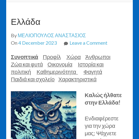
Ελλάδα
By
ΜΕΛΙΟΠΟΥΛΟΣ ΑΝΑΣΤΑΣΙΟΣ
on
On
4 December 2023
Leave a Comment
Ελλάδα
Συνοπτικά
Προφίλ
Χώρα
Άνθρωποι
Ζώα και φυτά
Οικονομία
Ιστορία και
πολιτική
Καθημερινότητα
Φαγητά
Παιδιά και σχολείο
Χαρακτηριστικά
Καλώς ήλθατε
στην Ελλάδα!
Ενδιαφέρεστε
για την χώρα
μας; Ψάχνετε