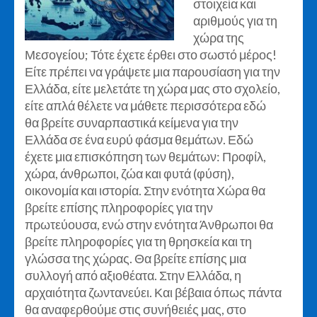
στοιχεία και
αριθμούς για τη
χώρα της
Μεσογείου; Τότε έχετε έρθει στο σωστό μέρος!
Είτε πρέπει να γράψετε μια παρουσίαση για την
Ελλάδα, είτε μελετάτε τη χώρα μας στο σχολείο,
είτε απλά θέλετε να μάθετε περισσότερα εδώ
θα βρείτε συναρπαστικά κείμενα για την
Ελλάδα σε ένα ευρύ φάσμα θεμάτων. Εδώ
έχετε μια επισκόπηση των θεμάτων: Προφίλ,
χώρα, άνθρωποι, ζώα και φυτά (φύση),
οικονομία και ιστορία. Στην ενότητα Χώρα θα
βρείτε επίσης πληροφορίες για την
πρωτεύουσα, ενώ στην ενότητα Άνθρωποι θα
βρείτε πληροφορίες για τη θρησκεία και τη
γλώσσα της χώρας. Θα βρείτε επίσης μια
συλλογή από αξιοθέατα. Στην Ελλάδα, η
αρχαιότητα ζωντανεύει. Και βέβαια όπως πάντα
θα αναφερθούμε στις συνήθειές μας, στο