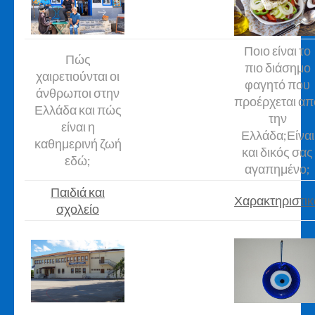
Ποιο είναι το
Πώς
πιο διάσημο
χαιρετιούνται οι
φαγητό που
άνθρωποι στην
προέρχεται απ
Ελλάδα και πώς
την
είναι η
Ελλάδα;Είναι
καθημερινή ζωή
και δικός σας
εδώ;
αγαπημένο;
Παιδιά και
Χαρακτηριστικ
σχολείο