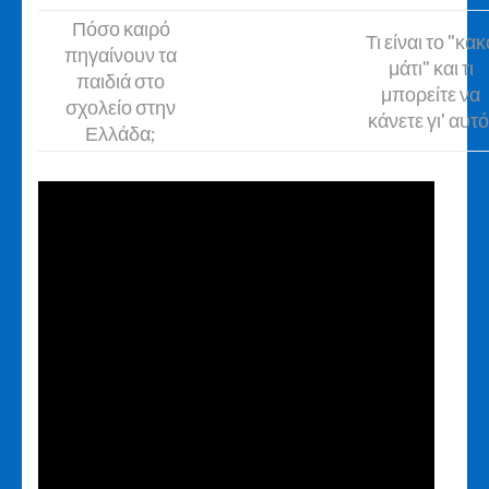
Πόσο καιρό
Τι είναι το "κακ
πηγαίνουν τα
μάτι" και τι
παιδιά στο
μπορείτε να
σχολείο στην
κάνετε γι' αυτό
Ελλάδα;