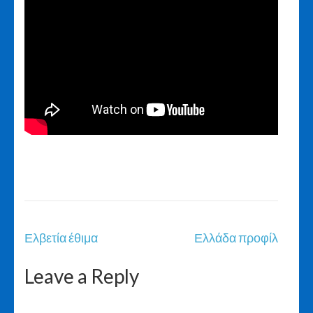
Post
Ελβετία έθιμα
Ελλάδα προφίλ
navigation
Leave a Reply