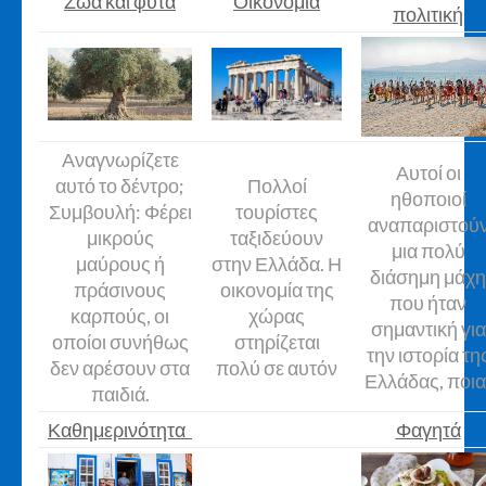
Ζώα και φυτά
Οικονομία
πολιτική
Αναγνωρίζετε
Αυτοί οι
αυτό το δέντρο;
Πολλοί
ηθοποιοί
Συμβουλή: Φέρει
τουρίστες
αναπαριστού
μικρούς
ταξιδεύουν
μια πολύ
μαύρους ή
στην Ελλάδα. Η
διάσημη μάχη
πράσινους
οικονομία της
που ήταν
καρπούς, οι
χώρας
σημαντική για
οποίοι συνήθως
στηρίζεται
την ιστορία τη
δεν αρέσουν στα
πολύ σε αυτόν
Ελλάδας, ποια
παιδιά.
Καθημερινότητα
Φαγητά