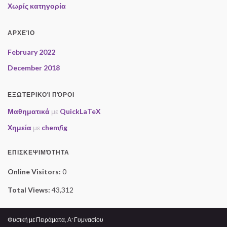
Χωρίς κατηγορία
ΑΡΧΕΊΟ
February 2022
December 2018
ΕΞΩΤΕΡΙΚΟΊ ΠΌΡΟΙ
Μαθηματικά
με
QuickLaTeX
Χημεία
με
chem
f
ig
ΕΠΙΣΚΕΨΙΜΌΤΗΤΑ
Online Visitors:
0
Total Views:
43,312
Φυσική με Πειράματα, Α' Γυμνασίου