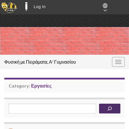
Log In
E-ME BLOGS
Φυσική με Πειράματα, Α' Γυμνασίου
Togg
navig
Category:
Εργασίες
Αναζήτηση