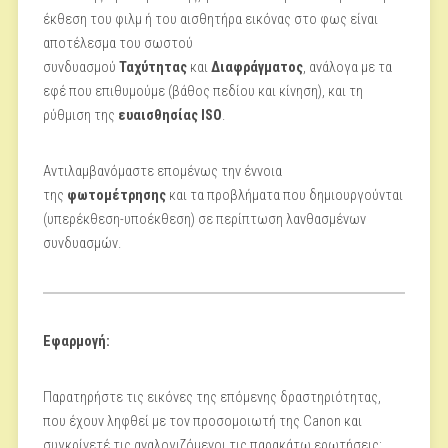
έκθεση του φιλμ ή του αισθητήρα εικόνας στο φως είναι
αποτέλεσμα του σωστού
συνδυασμού
Ταχύτητας
και
Διαφράγματος
, ανάλογα με τα
εφέ που επιθυμούμε (βάθος πεδίου και κίνηση), και τη
ρύθμιση της
ευαισθησίας ISO
.
Αντιλαμβανόμαστε επομένως την έννοια
της
φωτομέτρησης
και τα προβλήματα που δημιουργούνται
(υπερέκθεση-υποέκθεση) σε περίπτωση λανθασμένων
συνδυασμών.
Εφαρμογή:
Παρατηρήστε τις εικόνες της επόμενης δραστηριότητας,
που έχουν ληφθεί με τον προσομοιωτή της Canon και
συγκρίνετέ τις αναλογιζόμενοι τις παρακάτω ερωτήσεις: