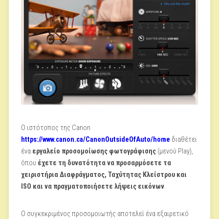
Ο ιστότοπος της Canon
https://www.canon.ca/CanonOutsideOfAuto/home
διαθέτει
ένα
εργαλείο προσομοίωσης φωτογράφισης
(μενού Play),
όπου
έχετε τη δυνατότητα να προσαρμόσετε τα
χειριστήρια Διαφράγματος, Ταχύτητας Κλείστρου και
ISO και να πραγματοποιήσετε λήψεις εικόνων
.
Ο συγκεκριμένος προσομοιωτής αποτελεί ένα εξαιρετικό