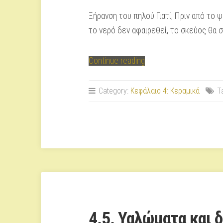
Ξήρανση του πηλού Γιατί; Πριν από το 
το νερό δεν αφαιρεθεί, το σκεύος θα σ
“4.4.
Continue reading
Η
ξήρανση
Category:
Κεφάλαιο 4: Κεραμικά
T
και
το
ψήσιμο
του
πηλού”
4.5. Υαλώματα και 