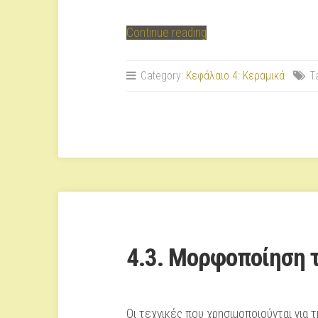
“4.2.
Continue reading
Επεξεργασία
των
Category:
Κεφάλαιο 4: Κεραμικά
T
πρώτων
υλών
και
παραγωγή
πηλού”
4.3. Μορφοποίηση 
Οι τεχνικές που χρησιμοποιούνται για τ