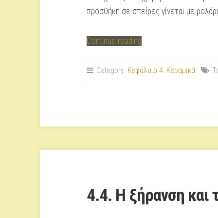
προσθήκη σε σπείρες γίνεται με ρολάρι
“4.3.
Continue reading
Μορφοποίηση
του
Category:
Κεφάλαιο 4: Κεραμικά
T
πηλού”
4.4. Η ξήρανση και