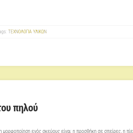
ags:
ΤΕΧΝΟΛΟΓΙΑ ΥΛΙΚΩΝ
του πηλού
η μορφοποίηση ενός σκεύους είναι: η προσθήκη σε σπείρες, η πίεσ