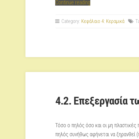
“4.1.
Continue reading
Πρώτες
ύλες
Category:
Κεφάλαιο 4: Κεραμικά
T
για
την
παραγωγή
κεραμικών”
4.2. Επεξεργασία 
Τόσο ο πηλός όσο και οι μη πλαστικές 
πηλός συνήθως αφήνεται να ξηρανθεί (