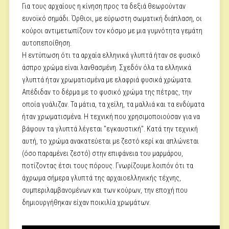
Για τους αρχαίους η κίνηση προς τα δεξιά θεωρούνταν
ευνοϊκό σημάδι. Όρθιοι, με εύρωστη σωματική διάπλαση, οι
κούροι αντιμετωπίζουν τον κόσμο με μια γυμνότητα γεμάτη
αυτοπεποίθηση.
Η εντύπωση ότι τα αρχαία ελληνικά γλυπτά ήταν σε φυσικό
άσπρο χρώμα είναι λανθασμένη. Σχεδόν όλα τα ελληνικά
γλυπτά ήταν χρωματισμένα με ελαφριά φυσικά χρώματα.
Απέδιδαν το δέρμα με το φυσικό χρώμα της πέτρας, την
οποία γυάλιζαν. Τα μάτια, τα χείλη, τα μαλλιά και τα ενδύματα
ήταν χρωματισμένα. Η τεχνική που χρησιμοποιούσαν για να
βάψουν τα γλυπτά λέγεται "εγκαυστική". Κατά την τεχνική
αυτή, το χρώμα ανακατεύεται με ζεστό κερί και απλώνεται
(όσο παραμένει ζεστό) στην επιφάνεια του μαρμάρου,
ποτίζοντας έτσι τους πόρους. Γνωρίζουμε λοιπόν ότι τα
άχρωμα σήμερα γλυπτά της αρχαιοελληνικής τέχνης,
συμπεριλαμβανομένων και των κούρων, την εποχή που
δημιουργήθηκαν είχαν ποικιλία χρωμάτων.