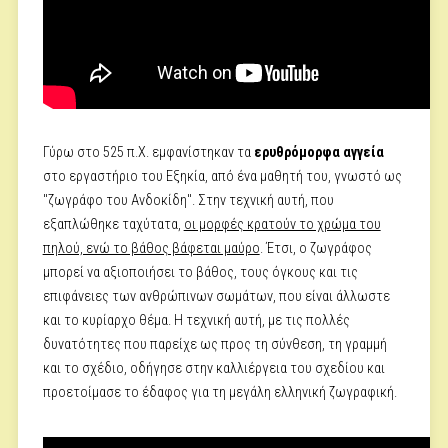
Γύρω στο 525 π.Χ. εμφανίστηκαν τα
ερυθρόμορφα αγγεία
στο εργαστήριο του Εξηκία, από ένα μαθητή του, γνωστό ως
"ζωγράφο του Ανδοκίδη". Στην τεχνική αυτή, που
εξαπλώθηκε ταχύτατα,
οι μορφές κρατούν το χρώμα του
πηλού, ενώ το βάθος βάφεται μαύρο
. Έτσι, ο ζωγράφος
μπορεί να αξιοποιήσει το βάθος, τους όγκους και τις
επιφάνειες των ανθρώπινων σωμάτων, που είναι άλλωστε
και το κυρίαρχο θέμα. Η τεχνική αυτή, με τις πολλές
δυνατότητες που παρείχε ως προς τη σύνθεση, τη γραμμή
και το σχέδιο, οδήγησε στην καλλιέργεια του σχεδίου και
προετοίμασε το έδαφος για τη μεγάλη ελληνική ζωγραφική.