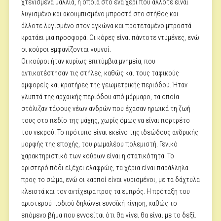
χτενισμένα μαλλιά, η οποία στο ένα χέρι που άλλοτε είναι
λυγισμένο και ακουμπισμένο μπροστά στο στήθος και
άλλοτε λυγισμένο στον αγκώνα και προτεταμένο μπροστά
κρατάει μια προσφορά. Οι κόρες είναι πάντοτε ντυμένες, ενώ
οι κούροι εμφανίζονται γυμνοί.
Οι κούροι ήταν κυρίως επιτύμβια μνημεία, που
αντικατέστησαν τις στήλες, καθώς και τους ταφικούς
αμφορείς και κρατήρες της γεωμετρικής περιόδου. Ήταν
γλυπτά της αρχαϊκής περιόδου από μάρμαρο, τα οποία
στόλιζαν τάφους νέων ανδρών που έχασαν ηρωικά τη ζωή
τους στο πεδίο της μάχης, χωρίς όμως να είναι πορτρέτο
του νεκρού. Το πρότυπο είναι εκείνο της ιδεώδους ανδρικής
μορφής της εποχής, του ρωμαλέου πολεμιστή. Γενικό
χαρακτηριστικό των κούρων είναι η στατικότητα. Το
αριστερό πόδι εξέχει ελαφρώς, τα χέρια είναι παράλληλα
προς το σώμα, ενώ οι καρποί είναι γυρισμένοι, με τα δάχτυλα
κλειστά και τον αντίχειρα προς τα εμπρός. Η πρόταξη του
αριστερού ποδιού δηλώνει ευνοϊκή κίνηση, καθώς το
επόμενο βήμα που εννοείται ότι θα γίνει θα είναι με το δεξί.