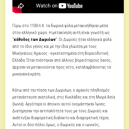
Γύρω στο 1100 π.Χ. τα δωρικά φύλα μετακινήθηκαν μέσα
στον ελληνικό χώρο. Η μετακίνηση αυτή είναι γνωστή ως
"
κάθοδος των Δωριέων
". Οι Δωριείς ήταν ελληνικά φύλα
από το ίδιο γένος και με την ίδια γλώσσα με τους
Μυκηναίους Αχαιούς - εγκατεστημένα στη Βορειοδυτική
Ελλάδα. Όταν πιέστηκαν από άλλους βορειότερους λαούς,
άρχισαν να μετακινούνται προς νότο, καταλαμβάνοντας τα
μυκηναϊκά κράτη.
Κάτω από την πίεση των Δωριέων, ο αχαϊκός πληθυσμός
μετανάστευσε ανατολικά, στις Κυκλάδες και στη Μικρά Ασία
(Ιωνία). Αργότερα οι άποικοι αυτοί ονομάστηκαν Ίωνες.
Διατήρησαν την αντιπαλότητά τους με τους Δωριείς και
ανέπτυξαν διαφορετική διάλεκτο και διαφορετική τέχνη.
Αυτοί οι δύο πόλοι όμως, ο δωρικός και ο ιωνικός,