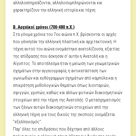
αλληλοεπηρεάζονται, αλληλοσυμπληρώνονται και
χαρακτηρίζουν την ελληνική ιστορία και τέχνη.
B. Αρχαϊκοί χρόνοι (700-480 π.Χ.)
Στα γόνιμα χρόνια του 7ου αιώνα π.Χ. βρίσκονται οι αρχές
που γέννησαν την ελληνική πλαστική και αρχιτεκτονική. Η
τέχνη αυτού του αιώνα ονομάστηκε ανατολίζουσα, εξαιτίας
της επίδρασης που άσκησαν σ’ αυτήν η Ανατολή και η
Αίγυπτος. Το αποτέλεσμα ήταν η μείωση των γεωμετρικών
σχημάτων στην αγγειογραφία, η αντικατάσταση των
γωνιωδών και ευθύγραμμων σχημάτων από καμπύλα και η
επικράτηση μυθολογικών θεμάτων όπως λιονταριών,
σφιγγών, γρυπών, καθώς και άλλων φυτικών διακοσμητικών
στοιχείων από την τέχνη της Ανατολής. Ο μετασχηματισμός
των ξένων αυτών διακοσμητικών στοιχείων από την
ελληνική τέχνη για τους δικούς της σκοπούς ονομάζεται
"εξελληνισμός".
Παρ' όλες τις επιδράσεις που δέχτηκε από άλλους