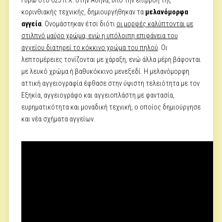
Γύρω στο 625 π.Χ. στην Αθήνα, υπό την επιρροή της
κορινθιακής τεχνικής, δημιουργήθηκαν τα
μελανόμορφα
αγγεία
. Ονομάστηκαν έτσι διότι
οι μορφές καλύπτονται με
στιλπνό μαύρο χρώμα, ενώ η υπόλοιπη επιφάνεια του
αγγείου διατηρεί το κόκκινο χρώμα του πηλού
. Οι
λεπτομέρειες τονίζονται με χάραξη, ενώ άλλα μέρη βάφονται
με λευκό χρώμα ή βαθυκόκκινο μενεξεδί. Η μελανόμορφη
αττική αγγειογραφία έφθασε στην ύψιστη τελειότητα με τον
Εξηκία, αγγειογράφο και αγγειοπλάστη με φαντασία,
ευρηματικότητα και μοναδική τεχνική, ο οποίος δημιούργησε
και νέα σχήματα αγγείων.