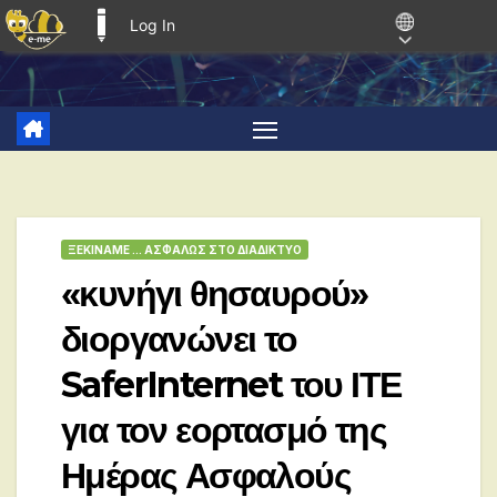
Log In
E-ME BLOGS
Skip
to
content
ΞΕΚΙΝΑΜΕ ... ΑΣΦΑΛΩΣ ΣΤΟ ΔΙΑΔΙΚΤΥΟ
«κυνήγι θησαυρού»
διοργανώνει το
SaferInternet του ΙΤΕ
για τον εορτασμό της
Ημέρας Ασφαλούς