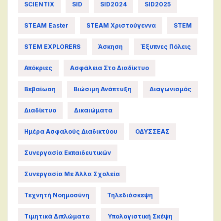
SCIENTIX
SID
SID2024
SID2025
STEAM Easter
STEAM Χριστούγεννα
STEM
STEM EXPLORERS
Άσκηση
Έξυπνες Πόλεις
Απόκριες
Ασφάλεια Στο Διαδίκτυο
Βεβαίωση
Βιώσιμη Ανάπτυξη
Διαγωνισμός
Διαδίκτυο
Δικαιώματα
Ημέρα Ασφαλούς Διαδικτύου
ΟΔΥΣΣΕΑΣ
Συνεργασία Εκπαιδευτικών
Συνεργασία Με Άλλα Σχολεία
Τεχνητή Νοημοσύνη
Τηλεδιάσκεψη
Τιμητικά Διπλώματα
Υπολογιστική Σκέψη