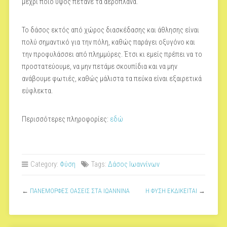
μέχρι ποιο ύψος πετάνε τα αεροπλάνα.
Το δάσος εκτός από χώρος διασκέδασης και άθλησης είναι
πολύ σημαντικό για την πόλη, καθώς παράγει οξυγόνο και
την προφυλάσσει από πλημμύρες. Έτσι κι εμείς πρέπει να το
προστατεύουμε, να μην πετάμε σκουπίδια και να μην
ανάβουμε φωτιές, καθώς μάλιστα τα πεύκα είναι εξαιρετικά
εύφλεκτα.
Περισσότερες πληροφορίες:
εδώ
Category:
Φύση
Tags:
Δάσος Ιωαννίνων
←
ΠΑΝΕΜΟΡΦΕΣ ΟΑΣΕΙΣ ΣΤΑ ΙΩΑΝΝΙΝΑ
Η ΦΥΣΗ ΕΚΔΙΚΕΙΤΑΙ
→