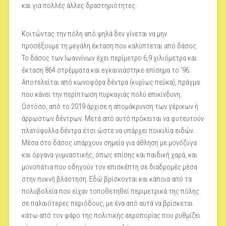
και για πολλές άλλες δραστηριότητες.
Κοιτώντας την πόλη από ψηλά δεν γίνεται να μην
προσέξουμε τη μεγάλη έκταση που καλύπτεται από δάσος.
Το δάσος των Ιωαννίνων έχει περίμετρο 6,9 χιλιόμετρα και
έκταση 864 στρέμματα και εγκαινιάστηκε επίσημα το ’96.
Αποτελείται από κωνοφόρα δέντρα (κυρίως πεύκα), πράγμα
που κάνει την περίπτωση πυρκαγιάς πολύ επικίνδυνη.
Ωστόσο, από το 2019 άρχισε η απομάκρυνση των γέρικων ή
άρρωστων δέντρων. Μετά από αυτό πρόκειται να φυτευτούν
πλατύφυλλα δέντρα έτσι ώστε να υπάρχει ποικιλία ειδών.
Μέσα στο δάσος υπάρχουν σημεία για άθληση με μονόζυγα
και όργανα γυμναστικής, όπως επίσης και παιδική χαρά, και
μονοπάτια που οδηγούν τον επισκέπτη σε διαδρομές μέσα
στην πυκνή βλάστηση. Εδώ βρίσκονται και κάποια από τα
πολυβολεία που είχαν τοποθετηθεί περιμετρικά της πόλης
σε παλαιότερες περιόδους, με ένα από αυτά να βρίσκεται
κάτω από τον φάρο της πολιτικής αεροπορίας που ρυθμίζει