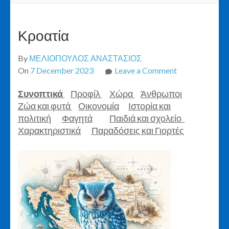
Κροατία
By
ΜΕΛΙΟΠΟΥΛΟΣ ΑΝΑΣΤΑΣΙΟΣ
on
On
7 December 2023
Leave a Comment
Κροατία
Συνοπτικά
Προφίλ
Χώρα
Άνθρωποι
Ζώα και φυτά
Οικονομία
Ιστορία και
πολιτική
Φαγητά
Παιδιά και σχολείο
Χαρακτηριστικά
Παραδόσεις και Γιορτές