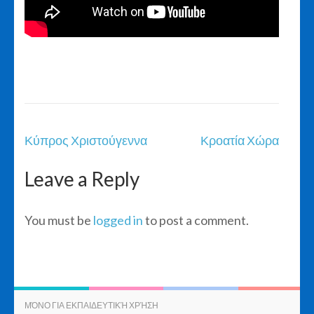
Post
Κύπρος Χριστούγεννα
Κροατία Χώρα
navigation
Leave a Reply
You must be
logged in
to post a comment.
ΜΌΝΟ ΓΙΑ ΕΚΠΑΙΔΕΥΤΙΚΉ ΧΡΉΣΗ