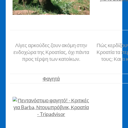
Λίγες αρκούδες ζουν ακόμη στην
Πώς κερδίζου
ενδοχώρα της Κροατίας, όχι πάντα
Κροατία τα π
προς τέρψη των κατοίκων.
τους; Και τι
Φαγητά