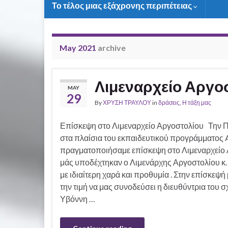
Το τέλος μιας εξάχρονης περιπέτειας
May 2021
archive
Λιμεναρχείο Αργο
MAY
29
By
ΧΡΥΣΗ ΤΡΑΥΛΟΥ
in
δράσεις
,
Η τάξη μας
Επίσκεψη στο Λιμεναρχείο Αργοστολίου Την Π
στα πλαίσια του εκπαιδευτικού προγράμματος A
πραγματοποιήσαμε επίσκεψη στο Λιμεναρχείο 
μάς υποδέχτηκαν ο Λιμενάρχης Αργοστολίου κ
με ιδιαίτερη χαρά και προθυμία . Στην επίσκεψή
την τιμή να μας συνοδεύσει η διευθύντρια του σ
Υβόννη …