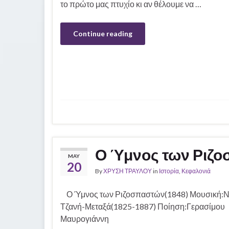
το πρώτο μας πτυχίο κι αν θέλουμε να …
Continue reading
Ο Ύμνος των Ριζ
MAY
20
By
ΧΡΥΣΗ ΤΡΑΥΛΟΥ
in
Ιστορία
,
Κεφαλονιά
Ο Ύμνος των Ριζοσπαστών(1848) Μουσική:Ν
Τζανή-Μεταξά(1825-1887) Ποίηση:Γερασίμου
Μαυρογιάννη