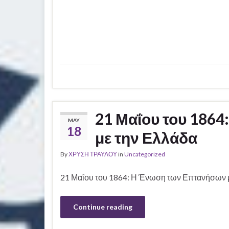
21 Μαΐου του 186
MAY
18
με την Ελλάδα
By
ΧΡΥΣΗ ΤΡΑΥΛΟΥ
in
Uncategorized
21 Μαΐου του 1864: Η Ένωση των Επτανήσων 
Continue reading