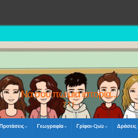
Να σου πω μια ιστορία…
ΣΤ1
Προτάσεις
Γεωγραφία
Γρίφοι-Quiz
Δράσεις