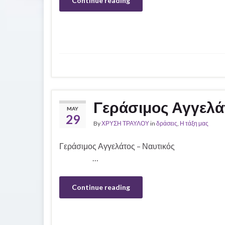
Continue reading
Γεράσιμος Αγγελάτ
MAY
29
By
ΧΡΥΣΗ ΤΡΑΥΛΟΥ
in
δράσεις
,
Η τάξη μας
Γεράσιμος Αγγελάτος 
…
Continue reading