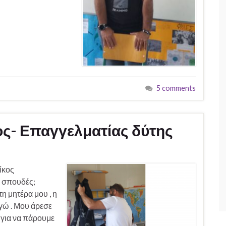
5 comments
ος- Επαγγελματίας δύτης
ίκος
ς σπουδές;
η μητέρα μου , η
εγώ . Μου άρεσε
 για να πάρουμε