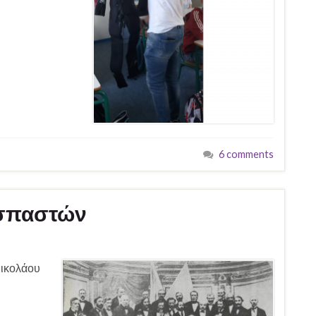
6 comments
οσπαστών
ικολάου