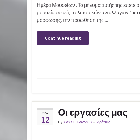
Ημέρα Μουσείων . Το μήνυμα αυτής της επετείου 
μουσεία φορείς πολιτισμικών ανταλλαγών “με 
μόρφωσης, την προώθηση της …
Continue reading
Οι εργασίες μας
MAY
12
By
ΧΡΥΣΗ ΤΡΑΥΛΟΥ
in
δράσεις