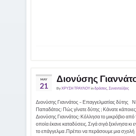
Διονύσης Γιαννάτ
MAY
21
By
ΧΡΥΣΗ ΤΡΑΥΛΟΥ
in
δράσεις
,
Συνεντεύξεις
Διονύσης Γιαννάτος – Επαγγελματίας δύτης Ν
Παπαδάτος: Πώς γίνατε δύτης ; Κάνατε κάποιε
Διονύσης Γιαννάτος: Κόλλησα το μικρόβιο από τ
οποία έκανε καταδύσεις. Σιγά σιγά ξεκίνησα κι 
το επάγγελμα .Πρέπει να περάσουμε μια σχολή