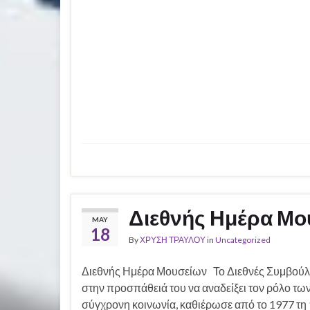
Διεθνής Ημέρα Μο
MAY
18
By
ΧΡΥΣΗ ΤΡΑΥΛΟΥ
in
Uncategorized
Διεθνής Ημέρα Μουσείων Το Διεθνές Συμβούλ
στην προσπάθειά του να αναδείξει τον ρόλο τω
σύγχρονη κοινωνία, καθιέρωσε από το 1977 τη