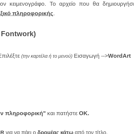
τον κειμενογράφο.
Το αρχείο που θα δημιουργή
ξικό πληροφορικής
.
 Fontwork)
Επιλέξτε
Εισαγωγή -->
WordArt
(την καρτέλα ή το μενού)
την πληροφορική"
και πατήστε
ΟΚ.
ER
για να πάει ο
δρομέας
κάτω
από τον τίτλο.