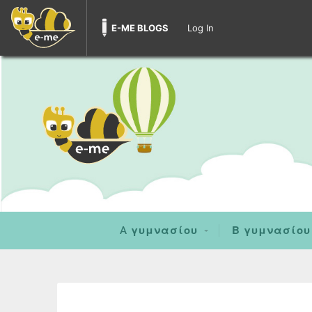
E-ME BLOGS
Log In
A γυμνασίου
Β γυμνασίου