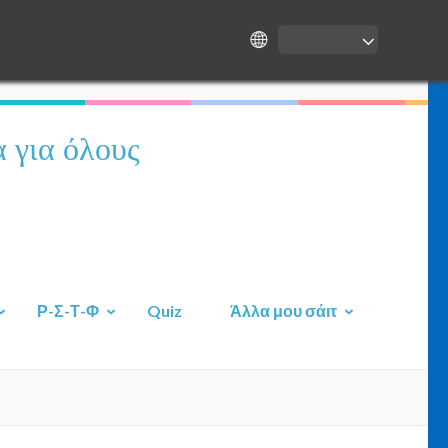
 για όλους
Ρ-Σ-Τ-Φ
Quiz
Άλλα μου σάιτ