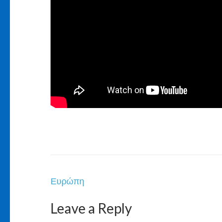
Post
Ευρώπη
navigation
Leave a Reply