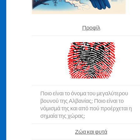
Προφίλ
Ποιο είναι το όνομα του μεγαλύτερου
βουνού της Αλβανίας; Ποιο είναι το
νόμισμά της και από πού προέρχεται η
σημαία της χώρας;
Ζώα και φυτά