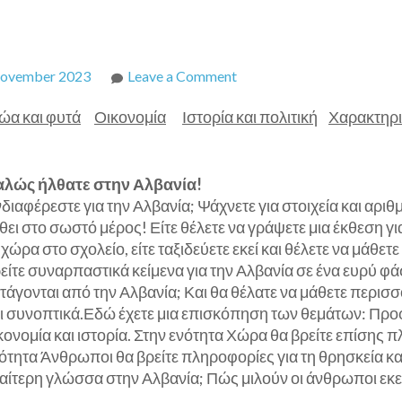
on
ovember 2023
Leave a Comment
Αλβανία
ώα και φυτά
Οικονομία
Ιστορία και πολιτική
Χαρακτηρι
λώς ήλθατε στην Αλβανία!
διαφέρεστε για την Αλβανία; Ψάχνετε για στοιχεία και αριθ
θει στο σωστό μέρος! Είτε θέλετε να γράψετε μια έκθεση για
 χώρα στο σχολείο, είτε ταξιδεύετε εκεί και θέλετε να μάθ
είτε συναρπαστικά κείμενα για την Αλβανία σε ένα ευρύ φ
τάγονται από την Αλβανία; Και θα θέλατε να μάθετε περισσ
ι συνοπτικά.Εδώ έχετε μια επισκόπηση των θεμάτων: Προφ
κονομία και ιστορία. Στην ενότητα Χώρα θα βρείτε επίσης
ότητα Άνθρωποι θα βρείτε πληροφορίες για τη θρησκεία κ
ιαίτερη γλώσσα στην Αλβανία; Πώς μιλούν οι άνθρωποι εκε