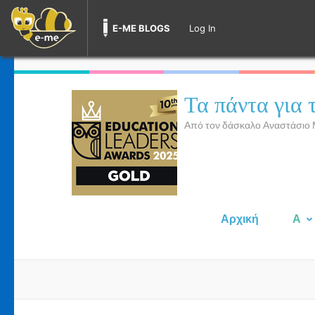
E-ME BLOGS
Log In
Skip
to
Τα πάντα για 
content
(Press
Από τον δάσκαλο Αναστάσιο
Enter)
Αρχική
Α