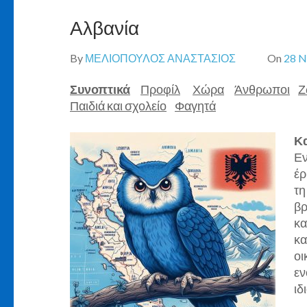
Αλβανία
By
ΜΕΛΙΟΠΟΥΛΟΣ ΑΝΑΣΤΑΣΙΟΣ
On
28 N
Συνοπτικά
Προφίλ
Χώρα
Άνθρωποι
Ζ
Παιδιά και σχολείο
Φαγητά
Κα
Εν
έρ
τη
βρ
κα
κα
οι
εν
ιδ