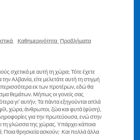
στικά
Καθημερινότητα
Προβλήματα
μούς σχετικά με αυτή τη χώρα; Τότε έχετε
 την Αλβανία, είτε μελετάτε αυτή τη στιγμή
ετε περισσότερα εκ των προτέρων, εδώ θα
άσμα θεμάτων. Μήπως οι γονείς σας
ότερα γι' αυτήν; Τα πάντα εξηγούνται απλά
ίλ, χώρα, άνθρωποι, ζώα και φυτά (φύση),
 πληροφορίες για την πρωτεύουσα, ενώ στην
αι τη γλώσσα της χώρας. Υπάρχει κάποια
ί; Ποια θρησκεία ασκούν; Και πολλά άλλα