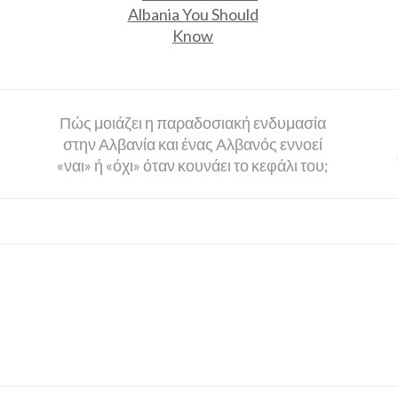
Πώς μοιάζει η παραδοσιακή ενδυμασία
στην Αλβανία και ένας Αλβανός εννοεί
«ναι» ή «όχι» όταν κουνάει το κεφάλι του;