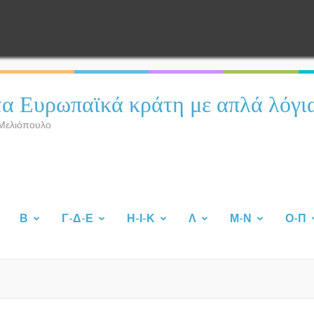
τα Ευρωπαϊκά κράτη με απλά λόγια
 Μελιόπουλο
Β
Γ-Δ-Ε
Η-Ι-Κ
Λ
Μ-Ν
Ο-Π