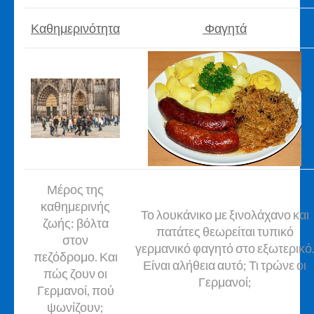
Καθημερινότητα
Φαγητά
Μέρος της
καθημερινής
Το λουκάνικο με ξινολάχανο και
ζωής: βόλτα
πατάτες θεωρείται τυπικό
στον
γερμανικό φαγητό στο εξωτερικό
πεζόδρομο. Και
Είναι αλήθεια αυτό; Τι τρώνε οι
πώς ζουν οι
Γερμανοί;
Γερμανοί, πού
ψωνίζουν;