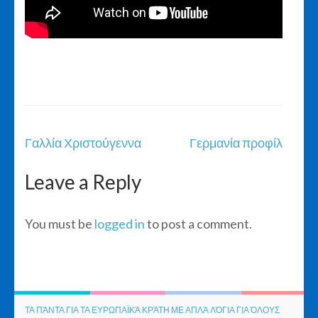
Post
Γαλλία Χριστούγεννα
Γερμανία προφίλ
navigation
Leave a Reply
You must be
logged in
to post a comment.
ΤΑ ΠΆΝΤΑ ΓΙΑ ΤΑ ΕΥΡΩΠΑΪΚΆ ΚΡΆΤΗ ΜΕ ΑΠΛΆ ΛΌΓΙΑ ΓΙΑ ΌΛΟΥΣ