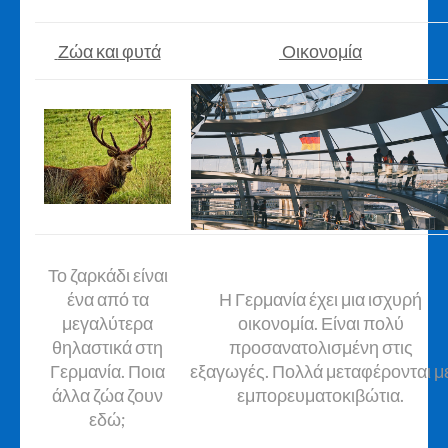
Ζώα και φυτά
Οικονομία
Το ζαρκάδι είναι
ένα από τα
Η Γερμανία έχει μια ισχυρή
μεγαλύτερα
οικονομία. Είναι πολύ
θηλαστικά στη
προσανατολισμένη στις
Γερμανία. Ποια
εξαγωγές. Πολλά μεταφέρονται μ
άλλα ζώα ζουν
εμπορευματοκιβώτια.
εδώ;