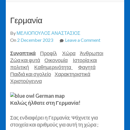
Γερμανία
By
ΜΕΛΙΟΠΟΥΛΟΣ ΑΝΑΣΤΑΣΙΟΣ
on
On
2 December 2023
Leave a Comment
Γερμανία
Συνοπτικά
Προφίλ
Χώρα
Άνθρωποι
Ζώα και φυτά
Οικονομία
Ιστορία και
πολιτική
Καθημερινότητα
Φαγητά
Παιδιά και σχολείο
Χαρακτηριστικά
Χριστούγεννα
Καλώς ήλθατε στη Γερμανία!
Σας ενδιαφέρει η Γερμανία; Ψάχνετε για
στοιχεία και αριθμούς για αυτή τη χώρα ;