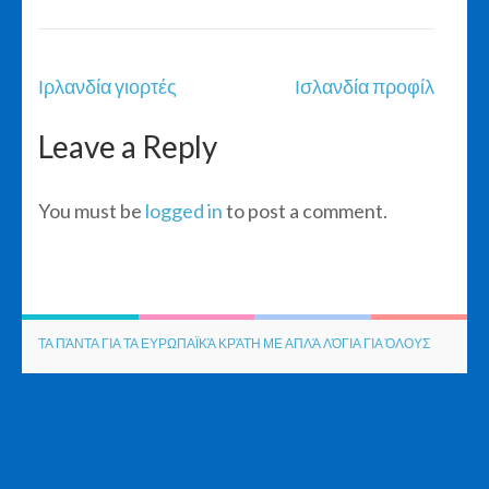
Post
Ιρλανδία γιορτές
Ισλανδία προφίλ
navigation
Leave a Reply
You must be
logged in
to post a comment.
ΤΑ ΠΆΝΤΑ ΓΙΑ ΤΑ ΕΥΡΩΠΑΪΚΆ ΚΡΆΤΗ ΜΕ ΑΠΛΆ ΛΌΓΙΑ ΓΙΑ ΌΛΟΥΣ