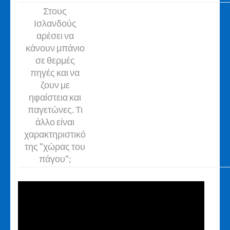
Στους
Ισλανδούς
αρέσει να
κάνουν μπάνιο
σε θερμές
πηγές και να
ζουν με
ηφαίστεια και
παγετώνες. Τι
άλλο είναι
χαρακτηριστικό
της "χώρας του
πάγου";