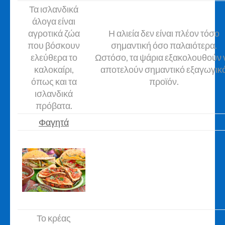
Τα ισλανδικά
άλογα είναι
αγροτικά ζώα
Η αλιεία δεν είναι πλέον τόσο
που βόσκουν
σημαντική όσο παλαιότερα.
ελεύθερα το
Ωστόσο, τα ψάρια εξακολουθούν 
καλοκαίρι,
αποτελούν σημαντικό εξαγωγικ
όπως και τα
προϊόν.
ισλανδικά
πρόβατα.
Φαγητά
Το κρέας