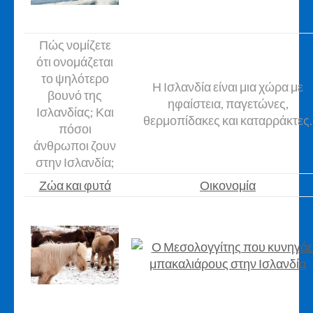
Πώς νομίζετε
ότι ονομάζεται
το ψηλότερο
Η Ισλανδία είναι μια χώρα με
βουνό της
ηφαίστεια, παγετώνες,
Ισλανδίας; Και
θερμοπίδακες και καταρράκτες.
πόσοι
άνθρωποι ζουν
στην Ισλανδία;
Ζώα και φυτά
Οικονομία