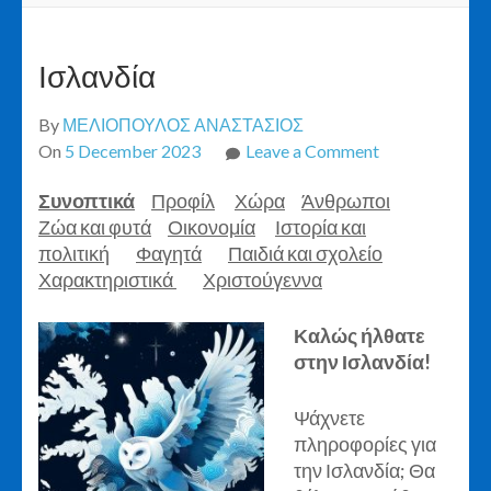
Ισλανδία
By
ΜΕΛΙΟΠΟΥΛΟΣ ΑΝΑΣΤΑΣΙΟΣ
on
On
5 December 2023
Leave a Comment
Ισλανδία
Συνοπτικά
Προφίλ
Χώρα
Άνθρωποι
Ζώα και φυτά
Οικονομία
Ιστορία και
πολιτική
Φαγητά
Παιδιά και σχολείο
Χαρακτηριστικά
Χριστούγεννα
Καλώς ήλθατε
στην Ισλανδία!
Ψάχνετε
πληροφορίες για
την Ισλανδία; Θα